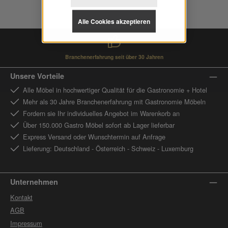
Alle Cookies akzeptieren
Branchenerfahrung seit über 30 Jahren
Unsere Vorteile
Alle Möbel in hochwertiger Qualität für die Gastronomie + Hotel
Mehr als 30 Jahre Branchenerfahrung mit Gastronomie Möbeln
Fordern sie Ihr individuelles Angebot im Warenkorb an
Über 150.000 Gastro Möbel sofort ab Lager lieferbar
Express Versand oder Wunschtermin auf Anfrage
Lieferung: Deutschland - Österreich - Schweiz - Luxemburg
Unternehmen
Kontakt
AGB
Impressum