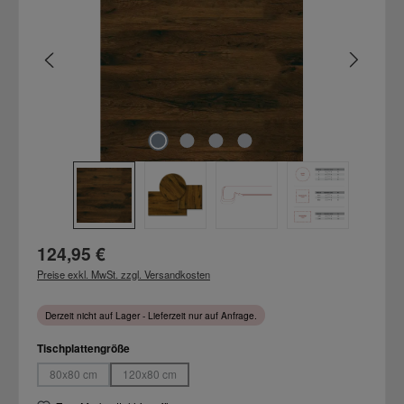
Regulärer Preis:
124,95 €
Preise exkl. MwSt. zzgl. Versandkosten
Derzeit nicht auf Lager - Lieferzeit nur auf Anfrage.
auswählen
Tischplattengröße
80x80 cm
120x80 cm
(Diese Option ist zurzeit nicht verfügbar.)
(Diese Option ist zurzeit nicht verfügbar.)