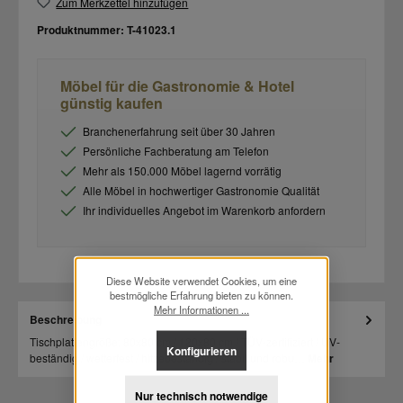
Zum Merkzettel hinzufügen
Produktnummer:
T-41023.1
Möbel für die Gastronomie & Hotel
günstig kaufen
Branchenerfahrung seit über 30 Jahren
Persönliche Fachberatung am Telefon
Mehr als 150.000 Möbel lagernd vorrätig
Alle Möbel in hochwertiger Gastronomie Qualität
Ihr individuelles Angebot im Warenkorb anfordern
Diese Website verwendet Cookies, um eine
bestmögliche Erfahrung bieten zu können.
Mehr Informationen ...
Beschreibung
Tischplattengröße: 80x80 cm / 120x80 cm / TÜV-zertifiziert / UV-
Konfigurieren
beständig / wetterfest / hitzebeständig / stabil und robu…
Mehr
Nur technisch notwendige