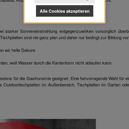
Alle Cookies akzeptieren
 starker Sonneneinstrahlung entgegenzuwirken vorsorglich überbo
schplatten sind nie ganz plan und daher nur bedingt zur Bildung von
n wir helle Dekore.
rden, weil Wasser durch die Kantenform nicht ablaufen kann.
estens für die Gastronomie geeignet. Eine hervorragende Wahl für e
s Outdoortischplatten im Außenbereich, Tischplatten im Garten ode