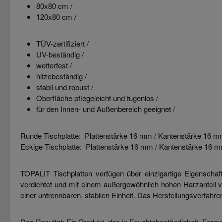
80x80 cm /
120x80 cm /
TÜV-zertifiziert /
UV-beständig /
wetterfest /
hitzebeständig /
stabil und robust /
Oberfläche pflegeleicht und fugenlos /
für den Innen- und Außenbereich geeignet /
Runde Tischplatte: Plattenstärke 16 mm / Kantenstärke 16 
Eckige Tischplatte: Plattenstärke 16 mm / Kantenstärke 16 
TOPALIT Tischplatten verfügen über einzigartige Eigenschaft
verdichtet und mit einem außergewöhnlich hohen Harzanteil 
einer untrennbaren, stabilen Einheit. Das Herstellungsverfahren
Das Resultat: Ein Produkt, das in Feuchtebeständigkeit, Formst