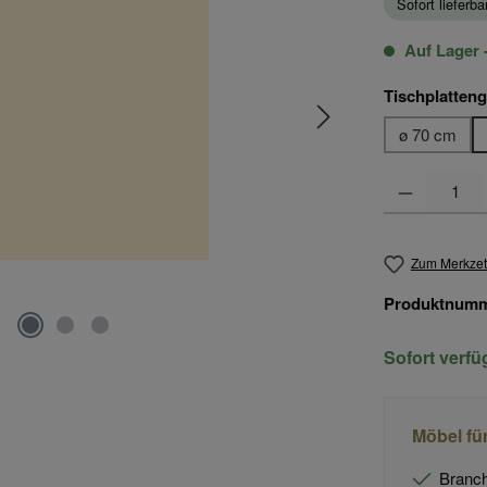
Sofort lieferb
Auf Lager -
Tischplatten
ø 70 cm
Produkt Anzahl
Zum Merkzet
Produktnum
Sofort verf
Möbel fü
Branch