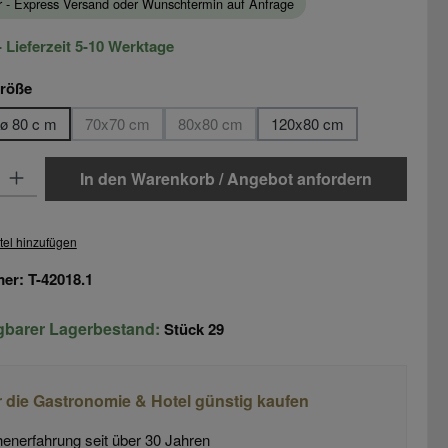
ar - Express Versand oder Wunschtermin auf Anfrage
 Lieferzeit 5-10 Werktage
auswählen
größe
ø 80 c m
70x70 cm
80x80 cm
120x80 cm
(Diese Option ist zurzeit nicht verfügbar.)
(Diese Option ist zurzeit nicht verfügbar.)
: Gib den gewünschten Wert ein oder benutze die Schaltflächen um di
In den Warenkorb / Angebot anfordern
tel hinzufügen
mer:
T-42018.1
ügbarer Lagerbestand:
Stück
29
r die Gastronomie & Hotel günstig kaufen
enerfahrung seit über 30 Jahren