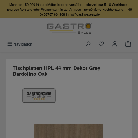
Mehr als 150.000 Gastro Möbel lagernd vorrätig - Lieferzeit nur 5-10 Werktage -
Zum Hauptinhalt springen
Express Versand oder Wunschtermin auf Anfrage - persönliche Fachberatung:
+ 49
(0) 38787 864968
|
info@gastro-sales.de
Du hast 0 Produkte
Navigation
Tischplatten HPL 44 mm Dekor Grey
Bardolino Oak
Bildergalerie überspringen