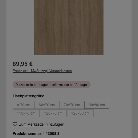
Regulärer Preis:
89,95 €
Preise exkl. MwSt. zzgl. Versandkosten
Derzeit nicht auf Lager - Lieferzeit nur auf Anfrage.
auswählen
Tischplattengröße
ø 70 cm
60x70 cm
70x70 cm
80x80 cm
(Diese Option ist zurzeit nicht verfügbar.)
(Diese Option ist zurzeit nicht verfügbar.)
(Diese Option ist zurzeit nicht verfügbar.)
(Diese Option ist zurzeit nich
110x70 cm
120x70 cm
120x80 cm
(Diese Option ist zurzeit nicht verfügbar.)
(Diese Option ist zurzeit nicht verfügbar.)
(Diese Option ist zurzeit nicht verfügbar.
Zum Merkzettel hinzufügen
Produktnummer:
I-43008.3