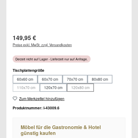
Regulärer Preis:
149,95 €
Preise exkl. MwSt. zzgl. Versandkosten
Derzeit nicht auf Lager - Lieferzeit nur auf Anfrage.
auswählen
Tischplattengröße
60x60 cm
60x70 cm
70x70 cm
80x80 cm
110x70 cm
120x70 cm
120x80 cm
(Diese Option ist zurzeit nicht verfügbar.)
(Diese Option ist zurzeit nicht verfügbar.
Zum Merkzettel hinzufügen
Produktnummer:
I-43009.6
Möbel für die Gastronomie & Hotel
günstig kaufen