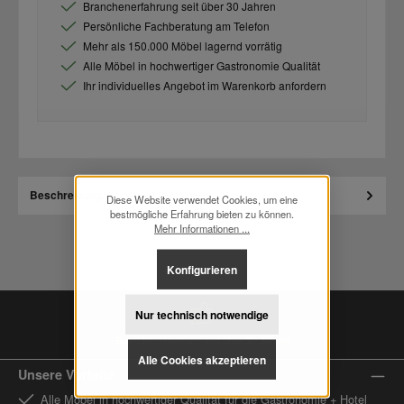
Branchenerfahrung seit über 30 Jahren
Persönliche Fachberatung am Telefon
Mehr als 150.000 Möbel lagernd vorrätig
Alle Möbel in hochwertiger Gastronomie Qualität
Ihr individuelles Angebot im Warenkorb anfordern
Beschreibung
Diese Website verwendet Cookies, um eine
bestmögliche Erfahrung bieten zu können.
Mehr Informationen ...
Konfigurieren
Nur technisch notwendige
Branchenerfahrung seit über 30 Jahren
Alle Cookies akzeptieren
Unsere Vorteile
Alle Möbel in hochwertiger Qualität für die Gastronomie + Hotel