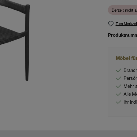
Derzeit nicht a
Zum Merkzet
Produktnum
Möbel fü
Branch
Persön
Mehr a
Alle M
Ihr in