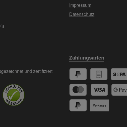
Impressum
Datenschutz
urg
Zahlungsarten
ezeichnet und zertifiziert!
PayPal
Rechnungskauf
SEPA La
Kredit- oder Debitkarte
Google
Vorkasse
Später bezahlen