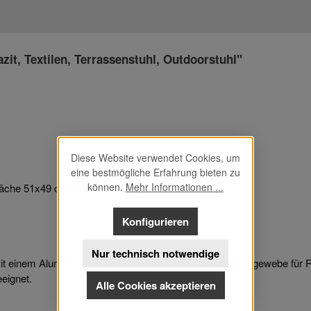
it, Textilen, Terrassenstuhl, Outdoorstuhl"
Diese Website verwendet Cookies, um
eine bestmögliche Erfahrung bieten zu
können.
Mehr Informationen ...
fläche 51x49 cm / Sitzhöhe 47 cm
Konfigurieren
Nur technisch notwendige
it einem Aluminiumgestell pulverbeschichtet mit Textilengewebe für R
eignet.
Alle Cookies akzeptieren