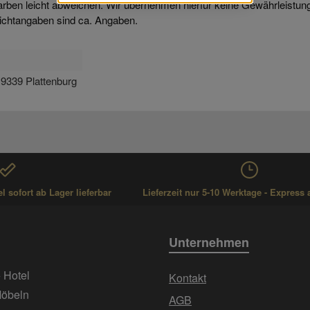
arben leicht abweichen. Wir übernehmen hierfür keine Gewährleistun
ichtangaben sind ca. Angaben.
9339 Plattenburg
 sofort ab Lager lieferbar
Lieferzeit nur 5-10 Werktage - Express 
Unternehmen
+ Hotel
Kontakt
Möbeln
AGB