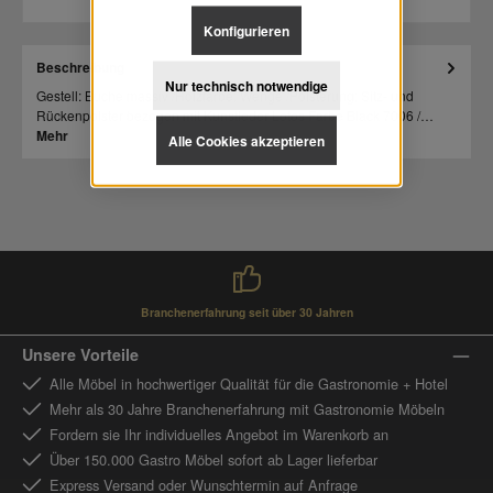
Konfigurieren
Beschreibung
Nur technisch notwendige
Gestell: Buche massiv /Holzfarbe: Wenge /Polsterung: Sitz- und
Rückenpolster bezogen mit Kunstleder Lotos Farbe Black 7006 /…
Mehr
Alle Cookies akzeptieren
Branchenerfahrung seit über 30 Jahren
Unsere Vorteile
Alle Möbel in hochwertiger Qualität für die Gastronomie + Hotel
Mehr als 30 Jahre Branchenerfahrung mit Gastronomie Möbeln
Fordern sie Ihr individuelles Angebot im Warenkorb an
Über 150.000 Gastro Möbel sofort ab Lager lieferbar
Express Versand oder Wunschtermin auf Anfrage