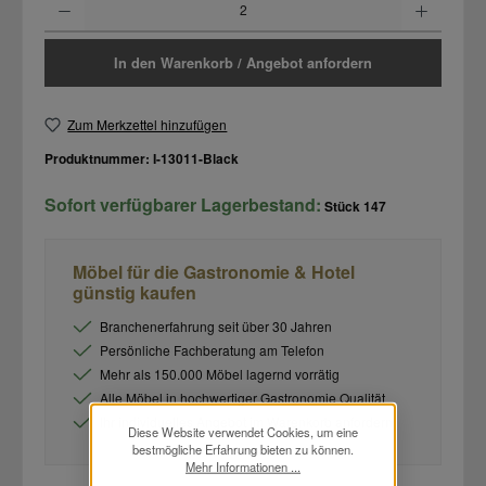
In den Warenkorb / Angebot anfordern
Zum Merkzettel hinzufügen
Produktnummer:
I-13011-Black
Sofort verfügbarer Lagerbestand:
Stück
147
Möbel für die Gastronomie & Hotel
günstig kaufen
Branchenerfahrung seit über 30 Jahren
Persönliche Fachberatung am Telefon
Mehr als 150.000 Möbel lagernd vorrätig
Alle Möbel in hochwertiger Gastronomie Qualität
Ihr individuelles Angebot im Warenkorb anfordern
Diese Website verwendet Cookies, um eine
bestmögliche Erfahrung bieten zu können.
Mehr Informationen ...