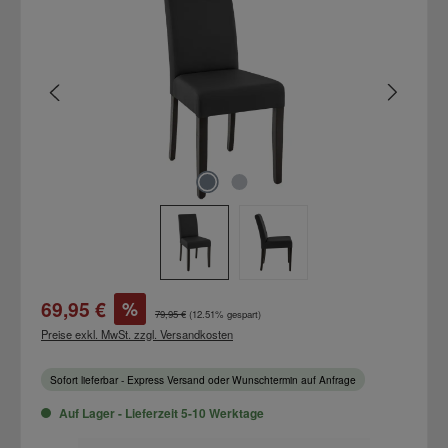
Verkaufspreis:
69,95 €
%
Regulärer Preis:
79,95 €
(12.51% gespart)
Preise exkl. MwSt. zzgl. Versandkosten
Sofort lieferbar - Express Versand oder Wunschtermin auf Anfrage
Auf Lager - Lieferzeit 5-10 Werktage
Produkt Anzahl: Gib den gewünschten Wert ein oder benutze die Schaltflächen um d