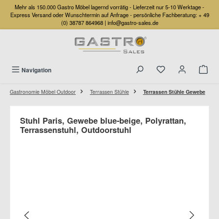
Mehr als 150.000 Gastro Möbel lagernd vorrätig - Lieferzeit nur 5-10 Werktage -
Zum Hauptinhalt springen
Express Versand oder Wunschtermin auf Anfrage - persönliche Fachberatung:
+ 49
(0) 38787 864968
|
info@gastro-sales.de
Navigation
Gastronomie Möbel Outdoor
Terrassen Stühle
Terrassen Stühle Gewebe
Stuhl Paris, Gewebe blue-beige, Polyrattan,
Terrassenstuhl, Outdoorstuhl
Bildergalerie überspringen