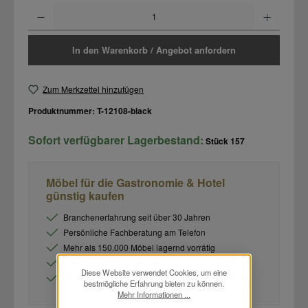
Produkt Anzahl: Gib den gewünschten Wert ein oder benutze die Schaltflächen um d
In den Warenkorb / Angebot anfordern
Zum Merkzettel hinzufügen
Produktnummer:
T-12108-black
Sofort verfügbarer Lagerbestand:
Stück
157
Möbel für die Gastronomie & Hotel
günstig kaufen
Branchenerfahrung seit über 30 Jahren
Persönliche Fachberatung am Telefon
Mehr als 150.000 Möbel lagernd vorrätig
Alle Möbel in hochwertiger Gastronomie Qualität
Diese Website verwendet Cookies, um eine
Ihr individuelles Angebot im Warenkorb anfordern
bestmögliche Erfahrung bieten zu können.
Mehr Informationen ...