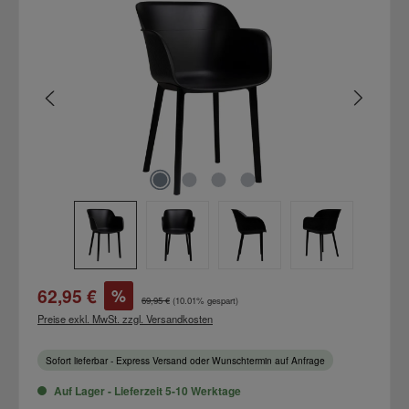
Bildergalerie überspringen
Verkaufspreis:
62,95 €
%
Regulärer Preis:
69,95 €
(10.01% gespart)
Preise exkl. MwSt. zzgl. Versandkosten
Sofort lieferbar - Express Versand oder Wunschtermin auf Anfrage
Auf Lager - Lieferzeit 5-10 Werktage