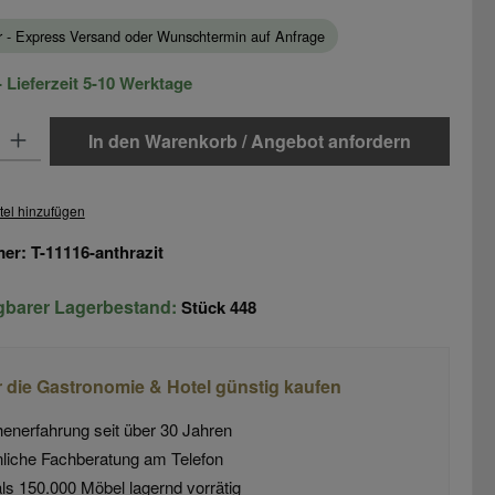
ar - Express Versand oder Wunschtermin auf Anfrage
 Lieferzeit 5-10 Werktage
: Gib den gewünschten Wert ein oder benutze die Schaltflächen um di
In den Warenkorb / Angebot anfordern
tel hinzufügen
mer:
T-11116-anthrazit
ügbarer Lagerbestand:
Stück
448
r die Gastronomie & Hotel günstig kaufen
enerfahrung seit über 30 Jahren
liche Fachberatung am Telefon
ls 150.000 Möbel lagernd vorrätig