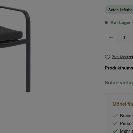
Sofort lieferb
Auf Lager -
Produkt Anzahl
Zum Merkzet
Produktnum
Sofort verf
Möbel fü
Branch
Persön
Mehr a