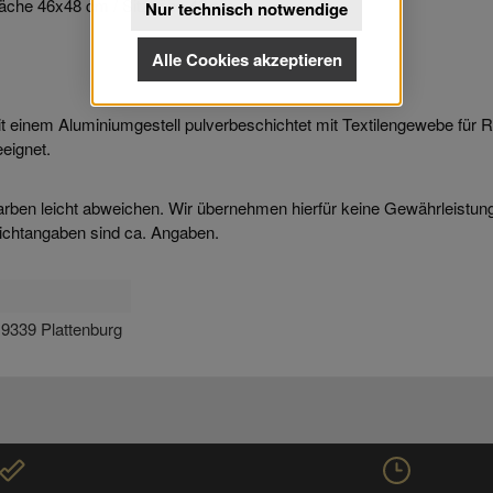
fläche 46x48 cm / Sitzhöhe 43 cm
Nur technisch notwendige
Alle Cookies akzeptieren
it einem Aluminiumgestell pulverbeschichtet mit Textilengewebe für Re
eignet.
arben leicht abweichen. Wir übernehmen hierfür keine Gewährleistun
ichtangaben sind ca. Angaben.
9339 Plattenburg