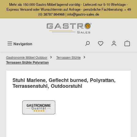
Mehr als 150.000 Gastro Möbel lagernd vorrätig - Lieferzeit nur 5-10 Werktage -
Zum Hauptinhalt springen
Express Versand oder Wunschtermin auf Anfrage - persönliche Fachberatung:
+ 49
(0) 38787 864968
|
info@gastro-sales.de
Navigation
Gastronomie Möbel Outdoor
Terrassen Stühle
Terrassen Stühle Polyrattan
Stuhl Marlene, Geflecht burned, Polyrattan,
Terrassenstuhl, Outdoorstuhl