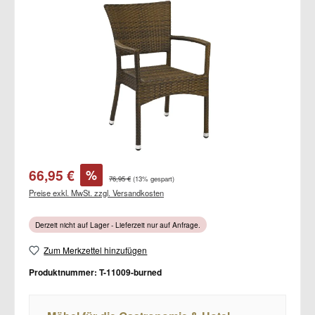
Bildergalerie überspringen
Verkaufspreis:
66,95 €
%
Regulärer Preis:
76,95 €
(13% gespart)
Preise exkl. MwSt. zzgl. Versandkosten
Derzeit nicht auf Lager - Lieferzeit nur auf Anfrage.
Zum Merkzettel hinzufügen
Produktnummer:
T-11009-burned