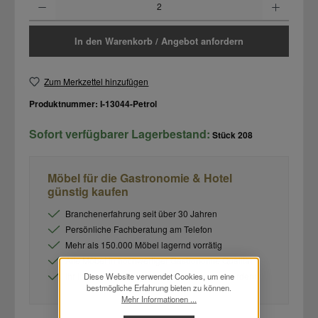
In den Warenkorb / Angebot anfordern
Zum Merkzettel hinzufügen
Produktnummer:
I-13044-Petrol
Sofort verfügbarer Lagerbestand:
Stück
208
Möbel für die Gastronomie & Hotel
günstig kaufen
Branchenerfahrung seit über 30 Jahren
Persönliche Fachberatung am Telefon
Mehr als 150.000 Möbel lagernd vorrätig
Alle Möbel in hochwertiger Gastronomie Qualität
Ihr individuelles Angebot im Warenkorb anfordern
Diese Website verwendet Cookies, um eine
bestmögliche Erfahrung bieten zu können.
Mehr Informationen ...