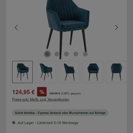
Verkaufspreis:
124,95 €
%
Regulärer Preis:
129,95 €
(3.85% gespart)
Preise exkl. MwSt. zzgl. Versandkosten
Sofort lieferbar - Express Versand oder Wunschtermin auf Anfrage
Auf Lager - Lieferzeit 5-10 Werktage
Produkt Anzahl: Gib den gewünschten Wert ein oder benutze die Schaltflächen um d