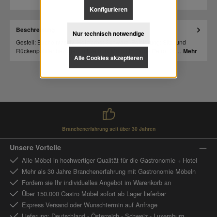
Konfigurieren
Beschreibung
Nur technisch notwendige
Gestell: Buche massiv /Holzfarbe: Schwarz /Polsterung: Sitz- und
Rückenpolster bezogen mit Velours Monolith Farbe Petrol 76…
Mehr
Alle Cookies akzeptieren
Branchenerfahrung seit über 30 Jahren
Unsere Vorteile
Alle Möbel in hochwertiger Qualität für die Gastronomie + Hotel
Mehr als 30 Jahre Branchenerfahrung mit Gastronomie Möbeln
Fordern sie Ihr individuelles Angebot im Warenkorb an
Über 150.000 Gastro Möbel sofort ab Lager lieferbar
Express Versand oder Wunschtermin auf Anfrage
Lieferung: Deutschland - Österreich - Schweiz - Luxemburg