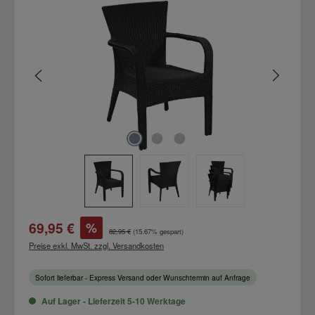
Bildergalerie überspringen
Verkaufspreis:
69,95 €
%
Regulärer Preis:
82,95 €
(15.67% gespart)
Preise exkl. MwSt. zzgl. Versandkosten
Sofort lieferbar - Express Versand oder Wunschtermin auf Anfrage
Auf Lager - Lieferzeit 5-10 Werktage