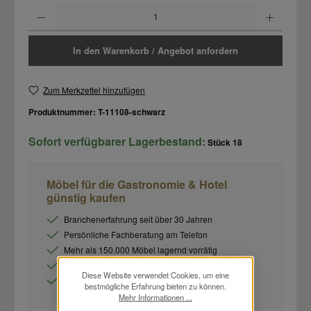
Produkt Anzahl: Gib den gewünschten Wert ein oder benutze die Schaltflächen um d
In den Warenkorb / Angebot anfordern
Zum Merkzettel hinzufügen
Produktnummer:
T-11108-schwarz
Sofort verfügbarer Lagerbestand:
Stück
18
Möbel für die Gastronomie & Hotel
günstig kaufen
Branchenerfahrung seit über 30 Jahren
Persönliche Fachberatung am Telefon
Mehr als 150.000 Möbel lagernd vorrätig
Alle Möbel in hochwertiger Gastronomie Qualität
Diese Website verwendet Cookies, um eine
Ihr individuelles Angebot im Warenkorb anfordern
bestmögliche Erfahrung bieten zu können.
Mehr Informationen ...