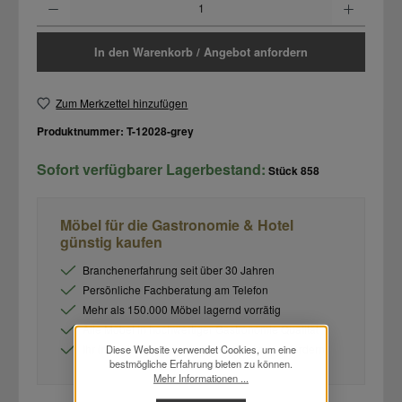
In den Warenkorb / Angebot anfordern
Zum Merkzettel hinzufügen
Produktnummer:
T-12028-grey
Sofort verfügbarer Lagerbestand:
Stück
858
Möbel für die Gastronomie & Hotel
günstig kaufen
Branchenerfahrung seit über 30 Jahren
Persönliche Fachberatung am Telefon
Mehr als 150.000 Möbel lagernd vorrätig
Alle Möbel in hochwertiger Gastronomie Qualität
Ihr individuelles Angebot im Warenkorb anfordern
Diese Website verwendet Cookies, um eine
bestmögliche Erfahrung bieten zu können.
Mehr Informationen ...