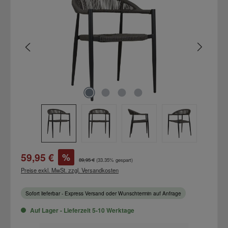
Verkaufspreis:
59,95 €
%
Regulärer Preis:
89,95 €
(33.35% gespart)
Preise exkl. MwSt. zzgl. Versandkosten
Sofort lieferbar - Express Versand oder Wunschtermin auf Anfrage
Auf Lager - Lieferzeit 5-10 Werktage
Produkt Anzahl: Gib den gewünschten Wert ein oder benutze die Schaltflächen um d