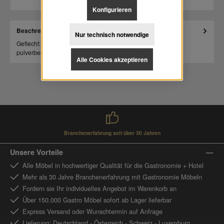
Konfigurieren
Beschreibung
Nur technisch notwendige
Geflecht: Kunststoff - Seilgeflecht in grey / Gestell: Aluminium
pulverbeschichtet in anthrazit / Stapelbar:…
Mehr
Alle Cookies akzeptieren
Branchenerfahrung seit über 30 Jahren
Unsere Vorteile
Alle Möbel in hochwertiger Qualität für die Gastronomie + Hotel
Mehr als 30 Jahre Branchenerfahrung mit Gastronomie Möbeln
Fordern sie Ihr individuelles Angebot im Warenkorb an
Über 150.000 Gastro Möbel sofort ab Lager lieferbar
Express Versand oder Wunschtermin auf Anfrage
Lieferung: Deutschland - Österreich - Schweiz - Luxemburg