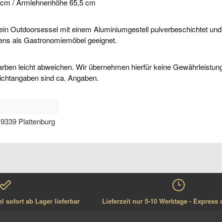
 cm /
Armlehnenhöhe 65,5 cm
 ein Outdoorsessel mit einem Aluminiumgestell pulverbeschichtet und e
tens als Gastronomiemöbel geeignet.
arben leicht abweichen. Wir übernehmen hierfür keine Gewährleistun
ichtangaben sind ca. Angaben.
9339 Plattenburg
 sofort ab Lager lieferbar
Lieferzeit nur 5-10 Werktage - Express 