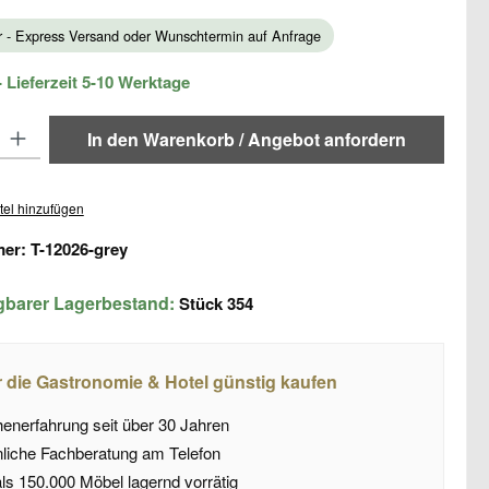
ar - Express Versand oder Wunschtermin auf Anfrage
 Lieferzeit 5-10 Werktage
: Gib den gewünschten Wert ein oder benutze die Schaltflächen um di
In den Warenkorb / Angebot anfordern
tel hinzufügen
mer:
T-12026-grey
ügbarer Lagerbestand:
Stück
354
r die Gastronomie & Hotel günstig kaufen
enerfahrung seit über 30 Jahren
liche Fachberatung am Telefon
ls 150.000 Möbel lagernd vorrätig