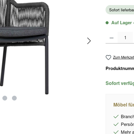
Sofort lieferb
Auf Lager -
Produkt Anzahl
Zum Merkzet
Produktnum
Sofort verf
Möbel fü
Branch
Persön
Mehr a