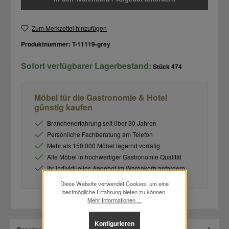
Zum Merkzettel hinzufügen
Produktnummer:
T-11119-grey
Sofort verfügbarer Lagerbestand:
Stück
474
Möbel für die Gastronomie & Hotel
günstig kaufen
Branchenerfahrung seit über 30 Jahren
Persönliche Fachberatung am Telefon
Mehr als 150.000 Möbel lagernd vorrätig
Alle Möbel in hochwertiger Gastronomie Qualität
Ihr individuelles Angebot im Warenkorb anfordern
Diese Website verwendet Cookies, um eine
bestmögliche Erfahrung bieten zu können.
Mehr Informationen ...
Konfigurieren