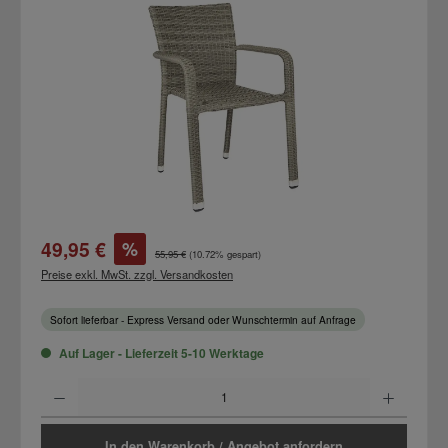
Bildergalerie überspringen
Verkaufspreis:
49,95 €
%
Regulärer Preis:
55,95 €
(10.72% gespart)
Preise exkl. MwSt. zzgl. Versandkosten
Sofort lieferbar - Express Versand oder Wunschtermin auf Anfrage
Auf Lager - Lieferzeit 5-10 Werktage
Produkt Anzahl: Gib den gewünschten Wert ein oder benutze die Schaltflächen um d
In den Warenkorb / Angebot anfordern