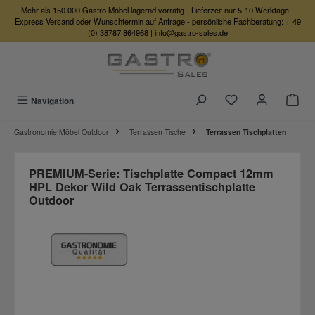
Mehr als 150.000 Gastro Möbel lagernd vorrätig - Lieferzeit nur 5-10 Werktage -
Zum Hauptinhalt springen
Express Versand oder Wunschtermin auf Anfrage - persönliche Fachberatung:
+ 49
(0) 38787 864968
|
info@gastro-sales.de
Du hast 0 Produkte
Navigation
Gastronomie Möbel Outdoor
Terrassen Tische
Terrassen Tischplatten
PREMIUM-Serie: Tischplatte Compact 12mm
HPL Dekor Wild Oak Terrassentischplatte
Outdoor