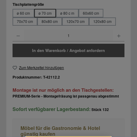
auswählen
Tischplattengröße
ø 60 cm
ø 70 cm
ø 80 c m
60x60 cm
70x70 cm
80x80 cm
120x70 cm
120x80 cm
Produkt Anzahl: Gib den gewünschten Wert ein oder benutze die Schaltflächen um d
In den Warenkorb / Angebot anfordern
Zum Merkzettel hinzufügen
Produktnummer:
T-42112.2
Montage ist nur möglich an den Tischgestellen:
PREMIUM-Serie - Montagefräsung ist passgenau abgestimmt
Sofort verfügbarer Lagerbestand:
Stück
132
Möbel für die Gastronomie & Hotel
günstig kaufen