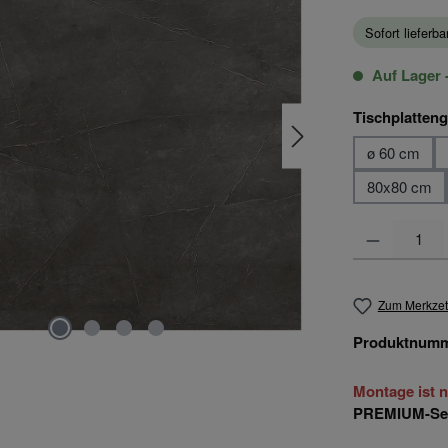
Sofort lieferb
Auf Lager -
Tischplatten
ø 60 cm
80x80 cm
Produkt Anzahl
Zum Merkzet
Produktnum
Montage ist n
PREMIUM-Seri