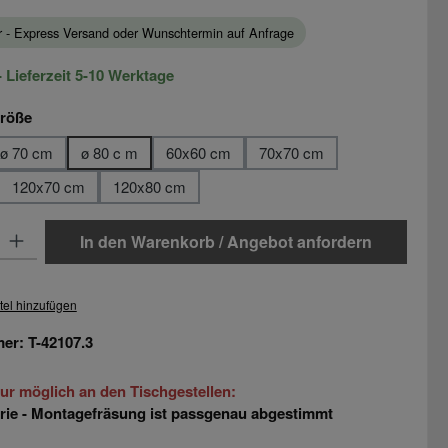
ar - Express Versand oder Wunschtermin auf Anfrage
 Lieferzeit 5-10 Werktage
auswählen
größe
ø 70 cm
ø 80 c m
60x60 cm
70x70 cm
120x70 cm
120x80 cm
: Gib den gewünschten Wert ein oder benutze die Schaltflächen um di
In den Warenkorb / Angebot anfordern
tel hinzufügen
mer:
T-42107.3
ur möglich an den Tischgestellen:
e - Montagefräsung ist passgenau abgestimmt