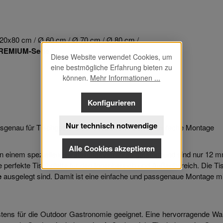
20x80 cm / Ø 60 cm / Ø 70 cm / Ø 80 cm /
REMIUM-Serie
/
Diese Website verwendet Cookies, um
eine bestmögliche Erfahrung bieten zu
können.
Mehr Informationen ...
Konfigurieren
Nur technisch notwendige
sgenau für Tischgestelle der
PREMIUM-Serie
- einfache Montage
Alle Cookies akzeptieren
 einem speziellen Herstellungsverfahren gefertigt und sind nur 12 m
 perfekte Tischplatte für den Innenbereich und Außenbereich. Die Tis
e
ausgelegt sind. Damit ist eine einfache und passgenaue Montage mi
tens für die Outdoor Gastronomie geeignet. Eine hervorragende Wah