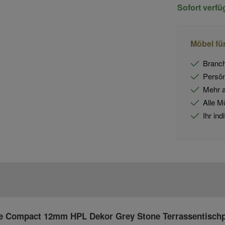
Sofort verf
Möbel fü
Branch
Persön
Mehr a
Alle M
Ihr in
te Compact 12mm HPL Dekor Grey Stone Terrassentischp