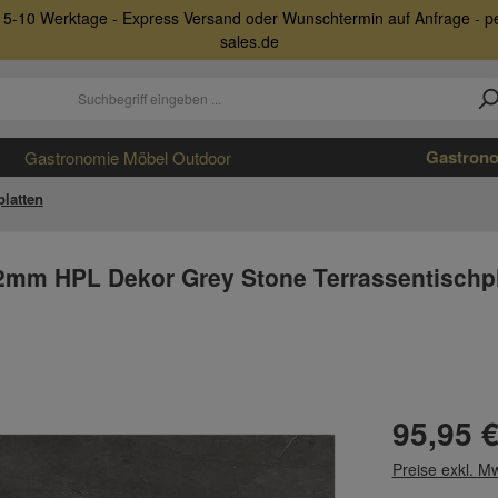
nur 5-10 Werktage - Express Versand oder Wunschtermin auf Anfrage - 
sales.de
Gastrono
Gastronomie Möbel Outdoor
platten
2mm HPL Dekor Grey Stone Terrassentischpl
Regulärer Prei
95,95 
Preise exkl. M