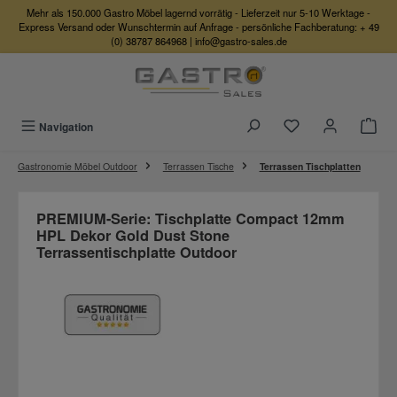
Mehr als 150.000 Gastro Möbel lagernd vorrätig - Lieferzeit nur 5-10 Werktage -
Zum Hauptinhalt springen
Express Versand oder Wunschtermin auf Anfrage - persönliche Fachberatung:
+ 49
(0) 38787 864968
|
info@gastro-sales.de
Du hast 0 Produkte
Navigation
Gastronomie Möbel Outdoor
Terrassen Tische
Terrassen Tischplatten
PREMIUM-Serie: Tischplatte Compact 12mm
HPL Dekor Gold Dust Stone
Terrassentischplatte Outdoor