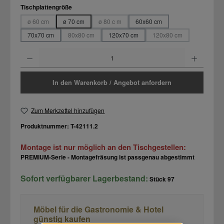
auswählen
Tischplattengröße
ø 60 cm
ø 70 cm
ø 80 c m
60x60 cm
(Diese Option ist zurzeit nicht verfügbar.)
(Diese Option ist zurzeit nicht verfügbar.)
70x70 cm
80x80 cm
120x70 cm
120x80 cm
(Diese Option ist zurzeit nicht verfügbar.)
(Diese Option ist zurzeit
Produkt Anzahl: Gib den gewünschten Wert ein oder benutze die Schaltflächen um d
In den Warenkorb / Angebot anfordern
Zum Merkzettel hinzufügen
Produktnummer:
T-42111.2
Montage ist nur möglich an den Tischgestellen:
PREMIUM-Serie - Montagefräsung ist passgenau abgestimmt
Sofort verfügbarer Lagerbestand:
Stück
97
Möbel für die Gastronomie & Hotel
günstig kaufen