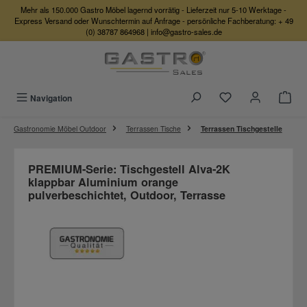
Mehr als 150.000 Gastro Möbel lagernd vorrätig - Lieferzeit nur 5-10 Werktage -
Zum Hauptinhalt springen
Express Versand oder Wunschtermin auf Anfrage - persönliche Fachberatung:
+ 49
(0) 38787 864968
|
info@gastro-sales.de
Du hast 0 Produkte
Navigation
Gastronomie Möbel Outdoor
Terrassen Tische
Terrassen Tischgestelle
PREMIUM-Serie: Tischgestell Alva-2K
klappbar Aluminium orange
pulverbeschichtet, Outdoor, Terrasse