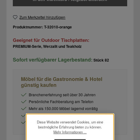
Zum Merkzettel hinzufügen
Produktnummer:
T-32010-orange
Geeignet für Outdoor Tischplatten:
PREMIUM-Serie, Werzalit und Teakholz
Sofort verfügbarer Lagerbestand:
Stück
82
Möbel für die Gastronomie & Hotel
günstig kaufen
Branchenerfahrung seit über 30 Jahren
Persönliche Fachberatung am Telefon
Mehr als 150.000 Möbel lagernd vorrätig
Alle Möbel in hochwertiger Gastronomie Qualität
Ihr individuelles Angebot im Warenkorb anfordern
Diese Website verwendet Cookies, um eine
bestmögliche Erfahrung bieten zu können.
Mehr Informationen ...