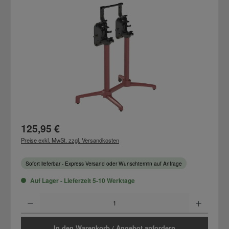
Bildergalerie überspringen
Regulärer Preis:
125,95 €
Preise exkl. MwSt. zzgl. Versandkosten
Sofort lieferbar - Express Versand oder Wunschtermin auf Anfrage
Auf Lager - Lieferzeit 5-10 Werktage
Produkt Anzahl: Gib den gewünschten Wert ein oder benutze die Schaltflächen um d
In den Warenkorb / Angebot anfordern