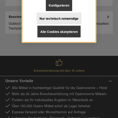
Konfigurieren
Beschreibung
Nur technisch notwendige
Outdoor-Tischgestell für Tischplatten bis max. 120x80 cm / Kompatibel:
Tischplatten PREMIUM-Serie, Werzalit und Teakholz…
Mehr
Alle Cookies akzeptieren
Branchenerfahrung seit über 30 Jahren
Unsere Vorteile
Alle Möbel in hochwertiger Qualität für die Gastronomie + Hotel
Mehr als 30 Jahre Branchenerfahrung mit Gastronomie Möbeln
Fordern sie Ihr individuelles Angebot im Warenkorb an
Über 150.000 Gastro Möbel sofort ab Lager lieferbar
Express Versand oder Wunschtermin auf Anfrage
Lieferung: Deutschland - Österreich - Schweiz - Luxemburg