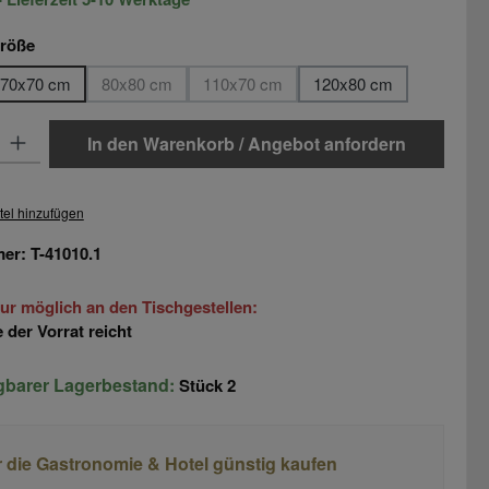
auswählen
größe
70x70 cm
80x80 cm
110x70 cm
120x80 cm
(Diese Option ist zurzeit nicht verfügbar.)
(Diese Option ist zurzeit nicht verfügbar
: Gib den gewünschten Wert ein oder benutze die Schaltflächen um di
In den Warenkorb / Angebot anfordern
tel hinzufügen
mer:
T-41010.1
ur möglich an den Tischgestellen:
 der Vorrat reicht
ügbarer Lagerbestand:
Stück
2
r die Gastronomie & Hotel günstig kaufen