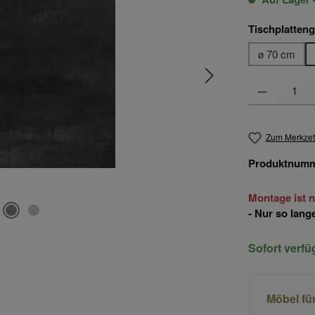
Tischplatten
ø 70 cm
Produkt Anzahl
Zum Merkzet
Produktnum
Montage ist n
- Nur so lange
Sofort verf
Möbel fü