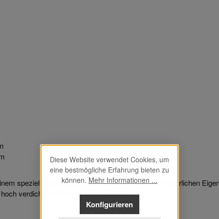
mm
mm
Diese Website verwendet Cookies, um
eine bestmögliche Erfahrung bieten zu
können.
Mehr Informationen ...
m speziellen Herstellungsverfahren gefertigt. Die natürlichen Eige
 hoch verdichteten Holzwerkstoff verschmolzen.
Konfigurieren