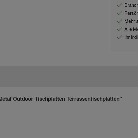
Branch
Persön
Mehr a
Alle M
Ihr in
etal Outdoor Tischplatten Terrassentischplatten"