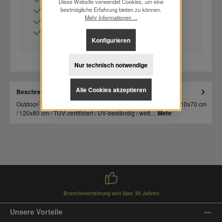
Diese Website verwendet Cookies, um eine
bestmögliche Erfahrung bieten zu können.
Mehr als 150.000 Möbel lagernd vorrätig
Mehr Informationen ...
Alle Möbel in hochwertiger Gastronomie Qualität
Ihr individuelles Angebot im Warenkorb anfordern
Konfigurieren
Nur technisch notwendige
Alle Cookies akzeptieren
Beschreibung
Outdoor-Tischplatte Größe: 70 cm ø / 70x70 cm / 80x80 cm / 110x70 cm
/ 120x80 cm / TÜV-zertifiziert / UV-beständig / wett…
Mehr
Branchenerfahrung seit über 30 Jahren
Unsere Vorteile