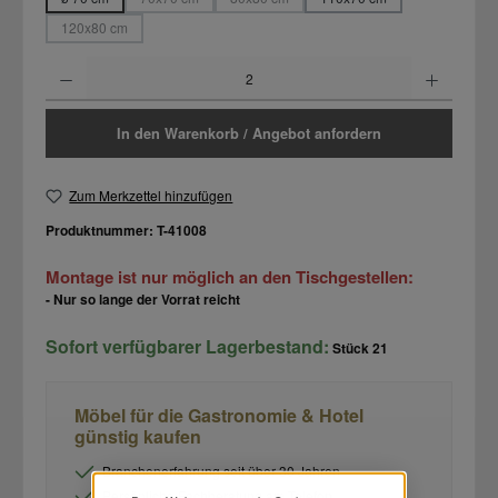
(Diese Option ist zurzeit nicht verfügbar.)
(Diese Option ist zurzeit nicht verfügbar.)
120x80 cm
(Diese Option ist zurzeit nicht verfügbar.)
Produkt Anzahl: Gib den gewünschten Wert ein oder benutze die Schaltflächen um d
In den Warenkorb / Angebot anfordern
Zum Merkzettel hinzufügen
Produktnummer:
T-41008
Montage ist nur möglich an den Tischgestellen:
- Nur so lange der Vorrat reicht
Sofort verfügbarer Lagerbestand:
Stück
21
Möbel für die Gastronomie & Hotel
günstig kaufen
Branchenerfahrung seit über 30 Jahren
Persönliche Fachberatung am Telefon