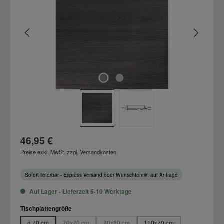
Regulärer Preis:
46,95 €
Preise exkl. MwSt. zzgl. Versandkosten
Sofort lieferbar - Express Versand oder Wunschtermin auf Anfrage
Auf Lager - Lieferzeit 5-10 Werktage
auswählen
Tischplattengröße
ø 70 cm
70x70 cm
80x80 cm
110x70 cm