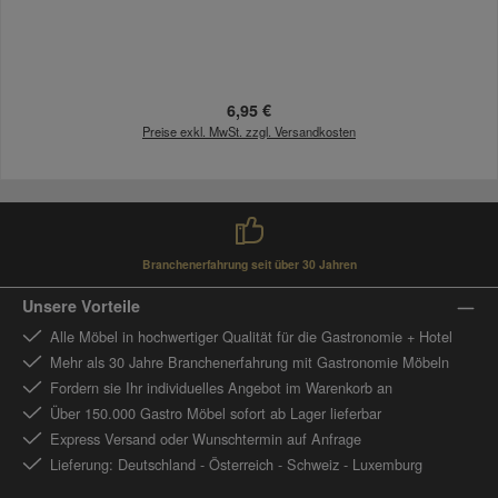
Regulärer Preis:
6,95 €
Preise exkl. MwSt. zzgl. Versandkosten
Branchenerfahrung seit über 30 Jahren
Unsere Vorteile
Alle Möbel in hochwertiger Qualität für die Gastronomie + Hotel
Mehr als 30 Jahre Branchenerfahrung mit Gastronomie Möbeln
Fordern sie Ihr individuelles Angebot im Warenkorb an
Über 150.000 Gastro Möbel sofort ab Lager lieferbar
Express Versand oder Wunschtermin auf Anfrage
Lieferung: Deutschland - Österreich - Schweiz - Luxemburg