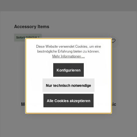
Produktgalerie überspringen
Accessory Items
Sofort lieferbar !
Diese Website verwendet Cookies, um eine
bestmögliche Erfahrung bieten zu können.
Mehr Informationen ...
Konfigurieren
Nur technisch notwendige
Alle Cookies akzeptieren
Montageset für Tischplatten Outdoralit Basic
Compact inkl. Kleber