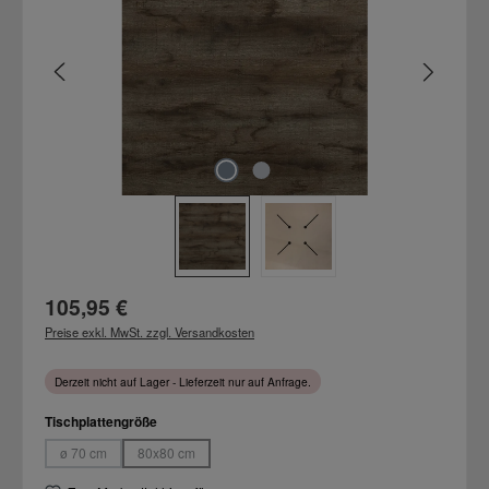
Regulärer Preis:
105,95 €
Preise exkl. MwSt. zzgl. Versandkosten
Derzeit nicht auf Lager - Lieferzeit nur auf Anfrage.
auswählen
Tischplattengröße
ø 70 cm
80x80 cm
(Diese Option ist zurzeit nicht verfügbar.)
(Diese Option ist zurzeit nicht verfügbar.)