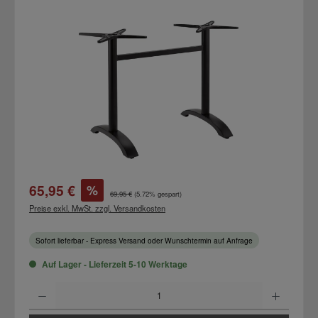
Bildergalerie überspringen
Verkaufspreis:
65,95 €
%
Regulärer Preis:
69,95 €
(5.72% gespart)
Preise exkl. MwSt. zzgl. Versandkosten
Sofort lieferbar - Express Versand oder Wunschtermin auf Anfrage
Auf Lager - Lieferzeit 5-10 Werktage
Produkt Anzahl: Gib den gewünschten Wert ein oder benutze die Schaltflächen um d