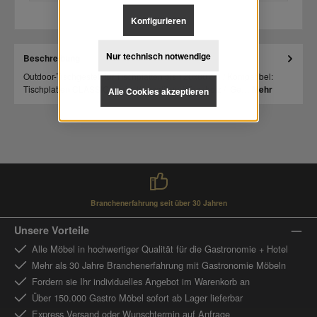
Konfigurieren
Nur technisch notwendige
Beschreibung
Outdoor-Tischgestell für Tischplatten bis 120x80 cm / Kompatibel:
Tischplatten CLASSIC-Serie, Werzalit und Teakholz / Ge…
Mehr
Alle Cookies akzeptieren
Branchenerfahrung seit über 30 Jahren
Unsere Vorteile
Alle Möbel in hochwertiger Qualität für die Gastronomie + Hotel
Mehr als 30 Jahre Branchenerfahrung mit Gastronomie Möbeln
Fordern sie Ihr individuelles Angebot im Warenkorb an
Über 150.000 Gastro Möbel sofort ab Lager lieferbar
Express Versand oder Wunschtermin auf Anfrage