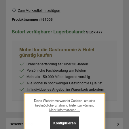
Zum Merkzettel hinzufügen
Produktnummer:
I-31006
Sofort verfügbarer Lagerbestand:
Stück
477
Möbel für die Gastronomie & Hotel
günstig kaufen
Branchenerfahrung seit über 30 Jahren
Persönliche Fachberatung am Telefon
Mehr als 150.000 Möbel lagernd vorrätig
Alle Möbel in hochwertiger Gastronomie Qualität
Ihr individuelles Angebot im Warenkorb anfordern
Diese Website verwendet Cookies, um eine
bestmögliche Erfahrung bieten zu können.
Mehr Informationen ...
Konfigurieren
Beschreibung