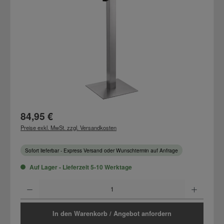
Regulärer Preis:
84,95 €
Preise exkl. MwSt. zzgl. Versandkosten
Sofort lieferbar - Express Versand oder Wunschtermin auf Anfrage
Auf Lager - Lieferzeit 5-10 Werktage
Produkt Anzahl: Gib den gewünschten Wert ein oder benutze die Schaltflächen um d
In den Warenkorb / Angebot anfordern