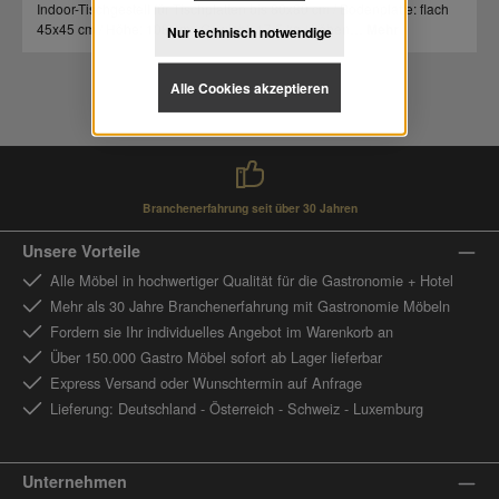
Indoor-Tischgestell für Tischplatten bis 80x80 cm / Bodenplatte: flach
45x45 cm / Höhe: 108 cm / Gewicht: 17,5 kg / höhen…
Mehr
Nur technisch notwendige
Alle Cookies akzeptieren
Branchenerfahrung seit über 30 Jahren
Unsere Vorteile
Alle Möbel in hochwertiger Qualität für die Gastronomie + Hotel
Mehr als 30 Jahre Branchenerfahrung mit Gastronomie Möbeln
Fordern sie Ihr individuelles Angebot im Warenkorb an
Über 150.000 Gastro Möbel sofort ab Lager lieferbar
Express Versand oder Wunschtermin auf Anfrage
Lieferung: Deutschland - Österreich - Schweiz - Luxemburg
Unternehmen