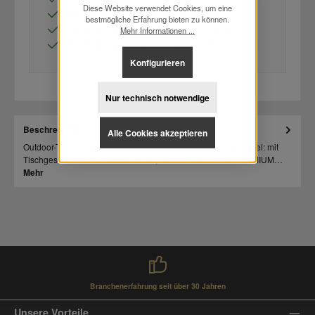
Diese Website verwendet Cookies, um eine
Mehr als 150.000 Möbel lagernd vorrätig
bestmögliche Erfahrung bieten zu können.
Alle Möbel in hochwertiger Gastronomie Qualität
Mehr Informationen ...
Ihr individuelles Angebot im Warenkorb anfordern
Konfigurieren
Nur technisch notwendige
Beschreibung
Alle Cookies akzeptieren
Outdoor-Tischplatte Größe: 80x80 cm / 120x80 cm / Kompatibel: mit
Tischgestellen der CLASSIC-Serie, SELECT-Serie und PREMIUM…
Mehr
Branchenerfahrung seit über 30 Jahren
Unsere Vorteile