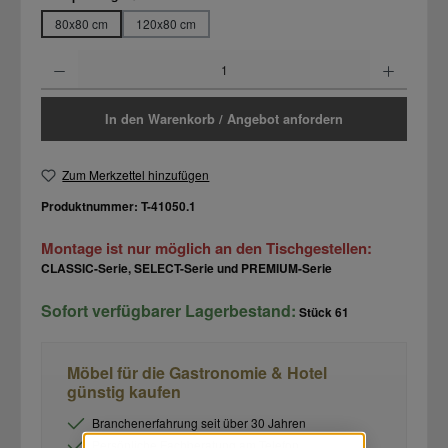
80x80 cm
120x80 cm
Produkt Anzahl: Gib den gewünschten Wert ein oder benutze die Schaltflächen um d
In den Warenkorb / Angebot anfordern
Zum Merkzettel hinzufügen
Produktnummer:
T-41050.1
Montage ist nur möglich an den Tischgestellen:
CLASSIC-Serie, SELECT-Serie und PREMIUM-Serie
Sofort verfügbarer Lagerbestand:
Stück
61
Möbel für die Gastronomie & Hotel
günstig kaufen
Branchenerfahrung seit über 30 Jahren
Persönliche Fachberatung am Telefon