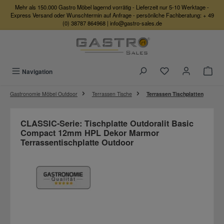
Mehr als 150.000 Gastro Möbel lagernd vorrätig - Lieferzeit nur 5-10 Werktage -
Zum Hauptinhalt springen
Express Versand oder Wunschtermin auf Anfrage - persönliche Fachberatung:
+ 49
(0) 38787 864968
|
info@gastro-sales.de
Du hast 0 Produkte
Navigation
Gastronomie Möbel Outdoor
Terrassen Tische
Terrassen Tischplatten
CLASSIC-Serie: Tischplatte Outdoralit Basic
Compact 12mm HPL Dekor Marmor
Terrassentischplatte Outdoor