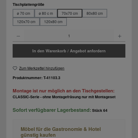
auswählen
Tischplattengröße
ø 70 cm
ø 80 c m
70x70 cm
80x80 cm
120x70 cm
120x80 cm
Produkt Anzahl: Gib den gewünschten Wert ein oder benutze die Schaltflächen um d
In den Warenkorb / Angebot anfordern
Zum Merkzettel hinzufügen
Produktnummer:
T-41103.3
Montage ist nur möglich an den Tischgestellen:
CLASSIC-Serie - ohne Montagefräsung nur mit Montageset
Sofort verfügbarer Lagerbestand:
Stück
64
Möbel für die Gastronomie & Hotel
günstig kaufen