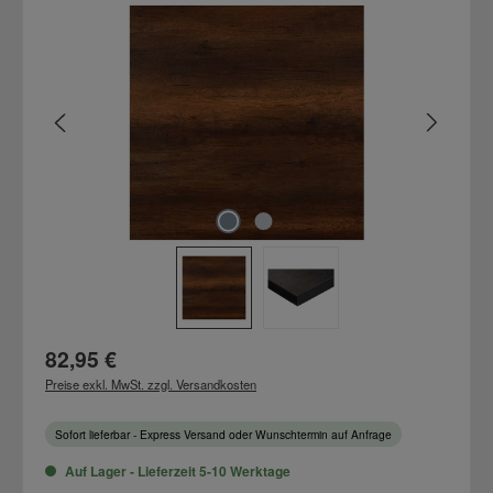
Bildergalerie überspringen
Regulärer Preis:
82,95 €
Preise exkl. MwSt. zzgl. Versandkosten
Sofort lieferbar - Express Versand oder Wunschtermin auf Anfrage
Auf Lager - Lieferzeit 5-10 Werktage