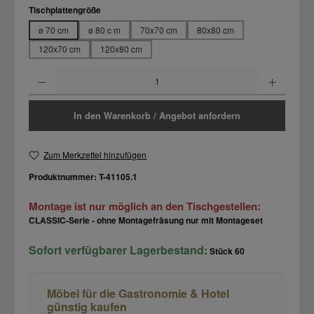
auswählen
Tischplattengröße
ø 70 cm
ø 80 c m
70x70 cm
80x80 cm
120x70 cm
120x80 cm
Produkt Anzahl: Gib den gewünschten Wert ein oder benutze die Schaltflächen um d
In den Warenkorb / Angebot anfordern
Zum Merkzettel hinzufügen
Produktnummer:
T-41105.1
Montage ist nur möglich an den Tischgestellen:
CLASSIC-Serie - ohne Montagefräsung nur mit Montageset
Sofort verfügbarer Lagerbestand:
Stück
60
Möbel für die Gastronomie & Hotel
günstig kaufen