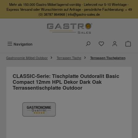
Mehr als 150.000 Gastro Möbel lagernd vorrätig - Lieferzeit nur 5-10 Werktage -
Zum Hauptinhalt springen
Express Versand oder Wunschtermin auf Anfrage - persönliche Fachberatung:
+ 49
(0) 38787 864968
|
info@gastro-sales.de
Du hast 0 Produkte
Navigation
Gastronomie Möbel Outdoor
Terrassen Tische
Terrassen Tischplatten
CLASSIC-Serie: Tischplatte Outdoralit Basic
Compact 12mm HPL Dekor Dark Oak
Terrassentischplatte Outdoor