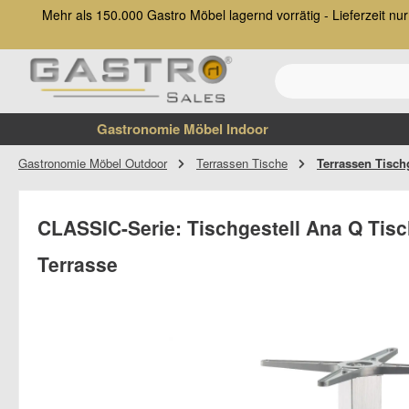
Mehr als 150.000 Gastro Möbel lagernd vorrätig - Lieferzeit 
 Hauptinhalt springen
Zur Suche springen
Zur Hauptnavigation springen
Gastronomie Möbel Indoor
Gastronomie Möbel Outdoor
Terrassen Tische
Terrassen Tisch
CLASSIC-Serie: Tischgestell Ana Q Tisc
Terrasse
Bildergalerie überspringen