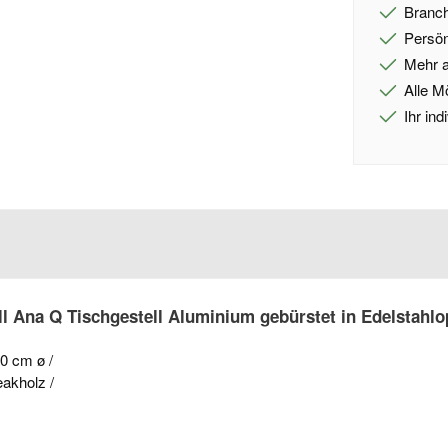
Branch
Persön
Mehr a
Alle M
Ihr in
 Ana Q Tischgestell Aluminium gebürstet in Edelstahlop
80 cm ø /
eakholz /