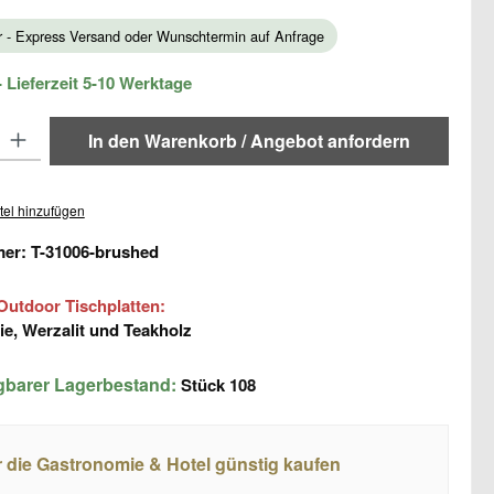
ar - Express Versand oder Wunschtermin auf Anfrage
 Lieferzeit 5-10 Werktage
: Gib den gewünschten Wert ein oder benutze die Schaltflächen um di
In den Warenkorb / Angebot anfordern
tel hinzufügen
mer:
T-31006-brushed
Outdoor Tischplatten:
e, Werzalit und Teakholz
ügbarer Lagerbestand:
Stück
108
r die Gastronomie & Hotel günstig kaufen