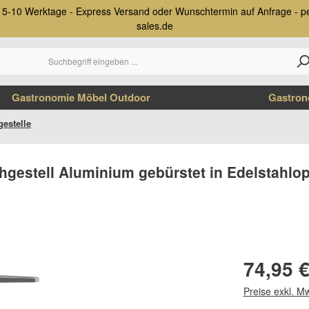
nur 5-10 Werktage - Express Versand oder Wunschtermin auf Anfrage - 
sales.de
Gastronomie Möbel Outdoor
Gastron
gestelle
hgestell Aluminium gebürstet in Edelstahlop
Regulärer Prei
74,95 
Preise exkl. M