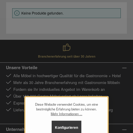
Keine Produkte gefunden.
Branchenerfahrung seit über 30 Jahren
Unsere Vorteile
Alle Möbel in hochwertiger Qualität für die Gastronomie + Hotel
Mehr als 30 Jahre Branchenerfahrung mit Gastronomie Möbeln
Fordern sie Ihr individuelles Angebot im Warenkorb an
Über 150.000 Gastro Möbel sofort ab Lager lieferbar
Express Versand oder Wunschtermin auf Anfrage
Diese Website verwendet Cookies, um eine
bestmögliche Erfahrung bieten zu können.
Lieferung: Deutschland - Österreich - Schweiz - Luxemburg
Mehr Informationen ...
Konfigurieren
Unternehmen